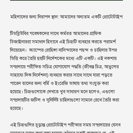
মহিলাদের জন‍্য নিরাপদ স্থান: আমাদের অন‍্যতম একটি প্রোটোটাইপ
টিডব্লিউবির গবেষকদের সাথে কর্মরত আমাদের গ্রাফিক
ডিজাইনাররা সমাধান হিসাবে এই চিহ্নটি ব‍্যবহার করতে পরামর্শ
দিয়েছেন। ক্যাম্পের রোহিঙ্গা বাসিন্দাদের পছন্দ ও চাহিদার উপর
ভিত্তি করে তৈরি ছয়টি নির্দেশকের মধ্যে এটি একটি। এই নকশায়
সম্প্রদায়ে পরীক্ষিত সচিত্র যোগাযোগ পদ্ধতি (জীবন্ত চিত্র, আঙুলের
সাহায‍্যে দিক নির্দেশনা) ব‍্যবহার করার সাথে সাথে যারা পড়তে
পারেন তাদের জন‍্য বর্মি ও ইংরেজি ভাষায় তথ‍্য সংযুক্ত করা
হয়েছে। চিহ্নগুলোকে দেখতে খুব সাধারণ মনে হলেও, এগুলো
সম্প্রদায়টির জটিল ও সুনির্দিষ্ট চাহিদাগুলো সামনে রেখে তৈরি করা
হয়েছে।
এই চিহ্নগুলির চূড়ান্ত প্রোটোটাইপ পরীক্ষার সময় সম্প্রদায়ের যেসব