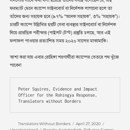
সদস্যের সাথে কথা বলা হয়েছে তাঁদের সবাই বলেছেন যে, এই
ফরম্যাট মেনে ক্যাম্পে সাইনবোর্ড বা নির্দেশক লাগানো হলে তা
তাঁদের জন্য সহায়ক হবে (৯৭% “অনেক সহায়ক”, ৩% “সহায়ক”)।
চারটি ক্যাম্পে উল্লিখিত ছয়টি সেবা ব্যবস্থার সাইনবোর্ড বা নির্দেশক
নিয়ে প্রারম্ভিক পরীক্ষার (পাইলট টেস্ট) প্রস্তুতি চলছে, আর এই
ফলাফল পাওয়ার প্রত্যাশিত সময় ২০২০ সালের মাঝামাঝি।
আশা করা যায় এবার রোহিঙ্গা শরণার্থীরা ক‍্যাম্পের ভেতরে পথ খুঁজে
পাবেন!
Peter Squires, Evidence and Impact 
Officer for the Rohingya Response, 
Translators without Borders
Author
Posted
Categories
Translators Without Borders
April 27, 2020
on
Tags
Uncategorized
Bangla
,
bangladesh
,
Refugee Camps
,