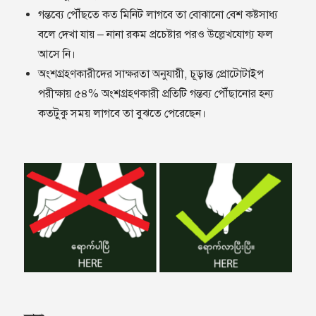
গন্তব্যে পৌঁছতে কত মিনিট লাগবে তা বোঝানো বেশ কষ্টসাধ্য
বলে দেখা যায় – নানা রকম প্রচেষ্টার পরও উল্লেখযোগ্য ফল
আসে নি।
অংশগ্রহণকারীদের সাক্ষরতা অনুযায়ী, চূড়ান্ত প্রোটোটাইপ
পরীক্ষায় ৫৪% অংশগ্রহণকারী প্রতিটি গন্তব‍্য পৌঁছানোর হন‍্য
কতটুকু সময় লাগবে তা বুঝতে পেরেছেন।