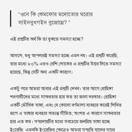
“ওনে কি কেমফোর মদোতোর ঘরোর
সাইনবুধগইন বুজোন্নে
? ”
এই প্রশ্নটির অর্থ কি তা বুঝতে সমস‍্যা হচ্ছে?
আসলে, শুধু আপনারই সমস‍্যা হচ্ছে এমন নয়। এই প্রশ্নটি করেছি,
তার মধ‍্যে ৮০% এরও বেশি লোকের এ প্রশ্নটির উত্তর দিতে সমস‍্যা
হয়েছে, কিন্তু সেটি অন‍্য একটি কারণে।
একটু পরে আমরা আবার এই প্রশ্নটি দেখব। তার আগে রোহিঙ্গা
শরণার্থীদের মধ‍্যে সাক্ষরতার হার কত তা জানা দরকার। রোহিঙ্গা
একটি মৌখিক ভাষা, এবং যে কোনো বর্ণমালা ব‍্যবহার করেই লিখিত
রূপে এ ভাষার ব‍্যবহার অত‍্যন্ত সীমিত; অংশত এ কারণে সাক্ষরতার
হার এত কম। সম্প্রদায়টির মধ‍্যে সবচেয়ে জনপ্রিয় ভাষা হচ্ছে
ইংরেজি, এমনকি ইংরেজির ক্ষেত্রেও আমরা সম্প্রতি যাদের সাথে