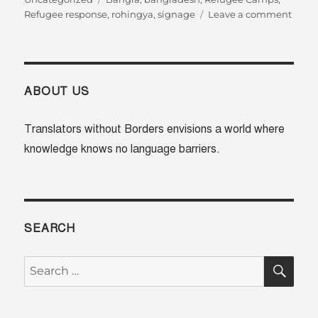
on
Refugee response
,
rohingya
,
signage
Leave a comment
সাইনবোর
ভাষা:
ক‍্যাম্পের
ভেতরে
রোহিঙ্গা
ABOUT US
শরণার্থী
রাস্তা
Translators without Borders envisions a world where
খুঁজে
knowledge knows no language barriers.
পেতে
সাহায‍্য
করার
জন‍্য
SEARCH
SE
Search
for: