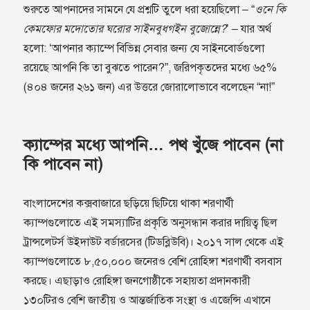
শুরুতে আপনাদের সামনে যে প্রশ্নটি তুলে ধরা হয়েছিলো – “
ওনে কি
কেমফোর মদোতোর ঘরোর সাইনবুধগইন বুজোন্নে?
’ – যার অর্থ
হলো: ‘আপনার ক‍্যাম্পে বিভিন্ন সেবার জন‍্য যে সাইনবোর্ডগুলো
রয়েছে আপনি কি তা বুঝতে পারেন?”, জরিপকৃতদের মধ‍্যে ৬৫%
(৪০৪ জনের ২৬১ জন) এর উত্তরে জোরালোভাবে বলেছেন “না!”
ক‍্যাম্পের মধ‍্যে আপনি… পথ খুঁজে পাবেন (না
কি পাবেন না)
বাংলাদেশের কক্সবাজারে ছড়িয়ে ছিটিয়ে থাকা শরণার্থী
ক‍্যাম্পগুলোতে এই সমস‍্যাটির প্রকৃতি অনুসন্ধান করার দায়িত্ব ছিল
ট্রান্সলেটর্স উইদাউট বর্ডারসের (টিডব্লিউবি)। ২০১৭ সাল থেকে এই
ক‍্যাম্পগুলোতে ৮,৫০,০০০ জনেরও বেশি রোহিঙ্গা শরণার্থী বসবাস
করছে। এছাড়াও রোহিঙ্গা জনগোষ্ঠীকে সহায়তা প্রদানকারী
১৩০টিরও বেশি জাতীয় ও আন্তর্জাতিক সংস্থা ও এজেন্সি এখানে